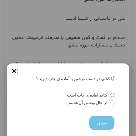
علی
در
داستانی از شیما ادیب
حسام
در
گفت و گوی صمیمی با هنرمند فرهیخته معین
حجت _انتشارات حوزه مشق
حميدرضا نظري
در
بهترین انتشارات ایران کدام است؟
آیا کتابی در دست نوشتن یا آماده ی چاپ دارید ؟
کتابم آماده ی چاپ است
در حال نوشتن آن هستم
بایگانی‌ها
بعدی
آگوست 2026