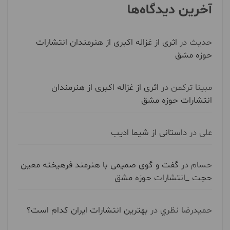
آخرین دیدگاه‌ها
حدیث
در
اثری از غزاله اکبری از هنرمندان انتشارات
حوزه مشق
مبینا ترکمن
در
اثری از غزاله اکبری از هنرمندان
انتشارات حوزه مشق
علی
در
داستانی از شیما ادیب
حسام
در
گفت و گوی صمیمی با هنرمند فرهیخته معین
حجت _انتشارات حوزه مشق
حميدرضا نظري
در
بهترین انتشارات ایران کدام است؟