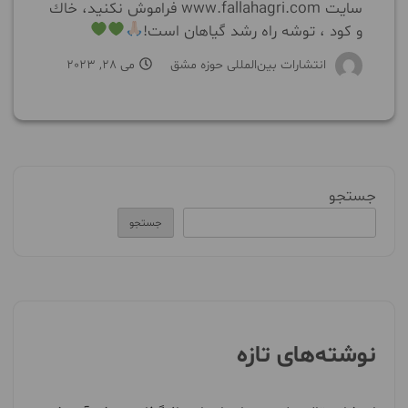
سايت www.fallahagri.com فراموش نكنيد، خاك
و كود ، توشه راه رشد گياهان است!
انتشارات بین‌المللی حوزه مشق
می 28, 2023
جستجو
جستجو
نوشته‌های تازه