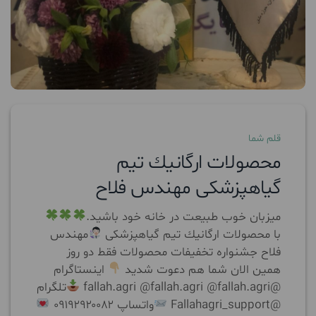
قلم شما
محصولات ارگانيك تيم
گياهپزشكى مهندس فلاح
ميزبان خوب طبيعت در خانه خود باشيد.
با محصولات ارگانيك تيم گياهپزشكى
مهندس
فلاح جشنواره تخفيفات محصولات فقط دو روز
همين الان شما هم دعوت شديد
اينستاگرام
@fallah.agri @fallah.agri @fallah.agri
تلگرام
@Fallahagri_support
واتساپ ۰۹۱۹۲۹۲۰۰۸۲