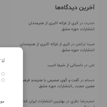
آخرین دیدگاه‌ها
حدیث
در
اثری از غزاله اکبری از هنرمندان
انتشارات حوزه مشق
مبینا ترکمن
در
اثری از غزاله اکبری از هنرمندان
انتشارات حوزه مشق
علی
در
داستانی از شیما ادیب
حسام
در
گفت و گوی صمیمی با هنرمند فرهیخته
معین حجت _انتشارات حوزه مشق
حميدرضا نظري
در
بهترین انتشارات ایران کدام