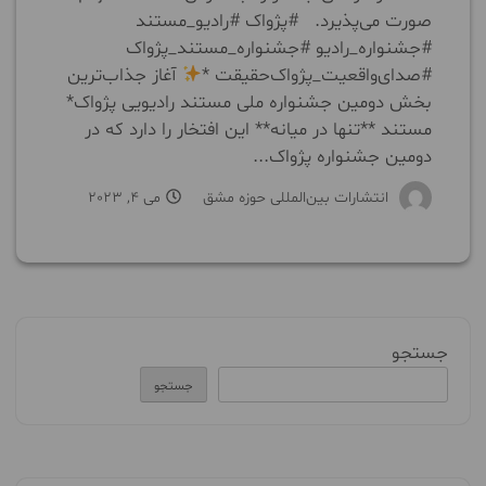
صورت می‌پذیرد. #پژواک #رادیو_مستند
#جشنواره_رادیو #جشنواره_مستند_پژواک
#صدای‌واقعیت_پژواک‌حقیقت *
آغاز جذاب‌ترین
بخش دومین جشنواره ملی مستند رادیویی پژواک*
مستند **تنها در ميانه** این افتخار را دارد که در
دومین جشنواره پژواک...
انتشارات بین‌المللی حوزه مشق
می 4, 2023
جستجو
جستجو