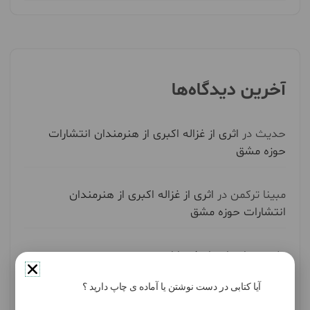
آخرین دیدگاه‌ها
حدیث
در
اثری از غزاله اکبری از هنرمندان انتشارات
حوزه مشق
مبینا ترکمن
در
اثری از غزاله اکبری از هنرمندان
انتشارات حوزه مشق
علی
در
داستانی از شیما ادیب
آیا کتابی در دست نوشتن یا آماده ی چاپ دارید ؟
حسام
در
گفت و گوی صمیمی با هنرمند فرهیخته معین