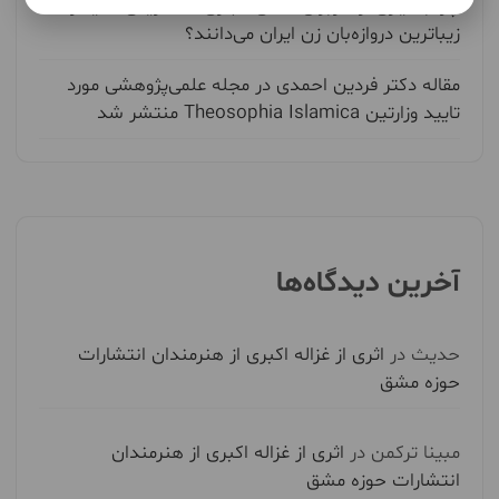
چرا بسیاری از کاربران فضای مجازی ندا کریمی کلایه را
زیباترین دروازه‌بان زن ایران می‌دانند؟
مقاله دکتر فردین احمدی در مجله علمی‌پژوهشی مورد
تایید وزارتین Theosophia Islamica منتشر شد
آخرین دیدگاه‌ها
حدیث
در
اثری از غزاله اکبری از هنرمندان انتشارات
حوزه مشق
مبینا ترکمن
در
اثری از غزاله اکبری از هنرمندان
انتشارات حوزه مشق