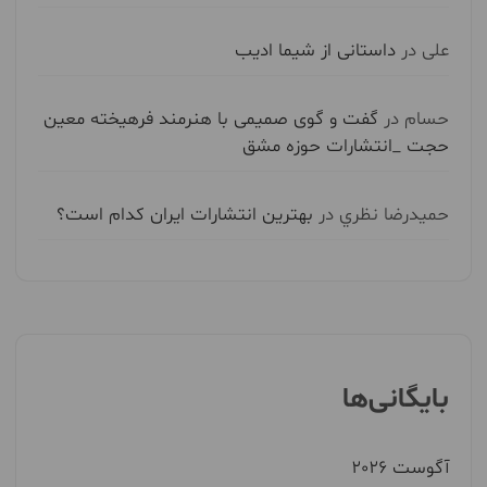
علی
در
داستانی از شیما ادیب
حسام
در
گفت و گوی صمیمی با هنرمند فرهیخته معین
حجت _انتشارات حوزه مشق
حميدرضا نظري
در
بهترین انتشارات ایران کدام است؟
بایگانی‌ها
آگوست 2026