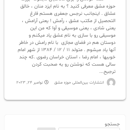
حوزه مشق معرفی کنید ؟ به نام ایزد منان ، خالق
عشاق . اینجانب نرجس جعفری هستم فارغ
التحصیل از مکتب عشق ، رآمش ! یعنی آرامش ،
یعنی شادی ، یعنی موسیقی و آوا که من این
موسیقی رو با سازی به نام عشق یاد میکنم و
دوستان هم در فضای مجازی با نام رامش در خاطر
آنها یاد میشوم . متولد 11 / 12 / 1384 از شهر امام
خوبیها ، امام رضا ، استان خراسان رضوی .که چند
سالی هست که نوشتن رو به صحبت کردن
ترجیح...
انتشارات بین‌المللی حوزه مشق
نوامبر 24, 2023
جستجو
آیا کتابی در دست نوشتن یا آماده ی چاپ دارید ؟