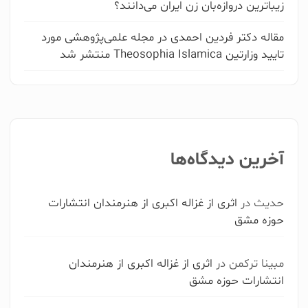
زیباترین دروازه‌بان زن ایران می‌دانند؟
مقاله دکتر فردین احمدی در مجله علمی‌پژوهشی مورد
چرا چاپ کتاب در حال حاضر برای شما مهم است؟
تایید وزارتین Theosophia Islamica منتشر شد
مصاحبه دکتری
تقویت رزومه و ارتقاء شغلی
کسب درآمد
اخذ بورسیه
شهرت و دسترسی به مخاطبین بیشتر
آخرین دیدگاه‌ها
اعتبار و برندسازی شخصی
سایر
حدیث
در
اثری از غزاله اکبری از هنرمندان انتشارات
حوزه مشق
کتاب شما حدودا چند صفحه است ؟
مبینا ترکمن
در
اثری از غزاله اکبری از هنرمندان
انتشارات حوزه مشق
کمتر از 150 صفحه
بین 150 تا 250 صفحه