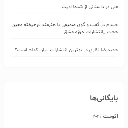
بیشتر از 250 صفحه
علی
در
داستانی از شیما ادیب
حسام
در
گفت و گوی صمیمی با هنرمند فرهیخته معین
برای چاپ کتاب خود چه خدماتی نیاز دارید ؟
حجت _انتشارات حوزه مشق
ویراستاری
حميدرضا نظري
در
بهترین انتشارات ایران کدام است؟
صفحه آرایی
طراحی جلد
نشر الکترونیک
نیاز به مشاوره دارم
بایگانی‌ها
برای چاپ کتاب خود حاضرید چه میزان سرمایه گذاری
‌کنید؟
آگوست 2026
بیش از 10 میلیون تومان
بین 6 تا 10میلیون تومان