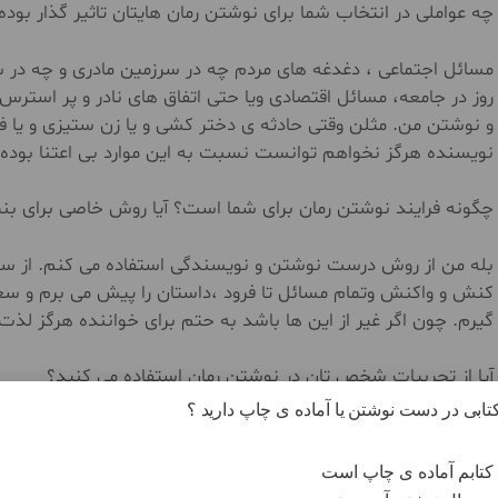
چه عواملی در انتخاب شما برای نوشتن رمان هایتان تاثیر گذار بوده 
مسائل اجتماعی ، دغدغه های مردم چه در سرزمین مادری و چه در 
روز در جامعه، مسائل اقتصادی ویا حتی اتفاق های نادر و پر استرس
و نوشتن من. مثلن وقتی حادثه ی دختر کشی و یا زن ستیزی و یا فق
نویسنده هرگز نخواهم توانست نسبت به این موارد بی اعتنا بوده 
چگونه فرایند نوشتن رمان برای شما است؟ آیا روش خاصی برای بن
بله من از روش درست نوشتن و نویسندگی استفاده می کنم. از سوژ
کنش و واکنش وتمام مسائل تا فرود ،داستان را پیش می برم و سع
گیرم. چون اگر غیر از این ها باشد به حتم برای خواننده هرگز لذت 
آیا از تجربیات شخص تان در نوشتن رمان استفاده می کنید؟
 کتابی در دست نوشتن یا آماده ی چاپ دارید ؟
البته استفاده می کنم اما گاهی نه همیشه. زیرا داستان نمی تواند
دانش و آگاهی درست و منطقی آمده باشد.
کتابم آماده ی چاپ است
اگر قرار باشد نویسنده تمامی داستانش را فقط از تجربه زیستی خ