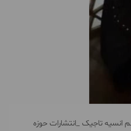
م انسیه تاجیک _انتشارات حوزه