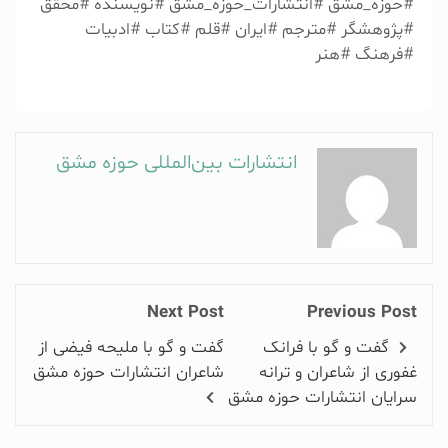
اعتبار و برندسازی شخصی
#حوزه_مشق #انتشارات_حوزه_مشق #نویسنده #محقق
سایر
#پژوهشگر #مترجم #ایران #قلم #کتاب #ادبیات
#فرهنگ #هنر
کتاب شما حدودا چند صفحه است ؟
انتشارات بین‌المللی حوزه مشق
کمتر از 150 صفحه
بین 150 تا 250 صفحه
بیشتر از 250 صفحه
برای چاپ کتاب خود چه خدماتی نیاز دارید ؟
Next Post
Previous Post
گفت و گو با فرانک
گفت و گو با ملیحه فیضی از
ویراستاری
غفوری از شاعران و ترانه
شاعران انتشارات حوزه مشق
صفحه آرایی
سرایان انتشارات حوزه مشق
طراحی جلد
نشر الکترونیک