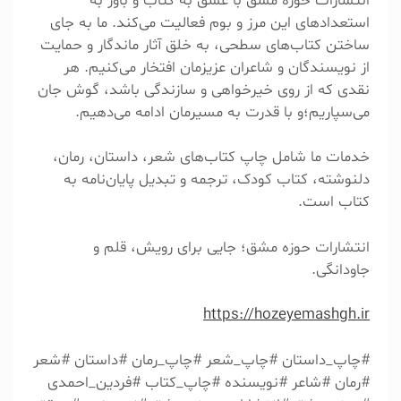
انتشارات حوزه مشق با عشق به کتاب و باور به
کمک درسی و علمی تخصصی
استعدادهای این مرز و بوم فعالیت می‌کند. ما به جای
هنر
ساختن کتاب‌های سطحی، به خلق آثار ماندگار و حمایت
زبان
از نویسندگان و شاعران عزیزمان افتخار می‌کنیم. هر
کودک و نوجوان
نقدی که از روی خیرخواهی و سازندگی باشد، گوش جان
مذهبی و دینی
می‌سپاریم؛و با قدرت به مسیرمان ادامه می‌دهیم.
روانشناسی و انگیزشی
مدیریت
خدمات ما شامل چاپ کتاب‌های شعر، داستان، رمان،
سایر
دلنوشته، کتاب کودک، ترجمه و تبدیل پایان‌نامه به
کتاب است.
چرا چاپ کتاب در حال حاضر برای شما مهم است؟
انتشارات حوزه مشق؛ جایی برای رویش، قلم و
جاودانگی.
مصاحبه دکتری
https://hozeyemashgh.ir
تقویت رزومه و ارتقاء شغلی
کسب درآمد
اخذ بورسیه
#چاپ_داستان #چاپ_شعر #چاپ_رمان #داستان #شعر
شهرت و دسترسی به مخاطبین بیشتر
#رمان #شاعر #نویسنده #چاپ_کتاب #فردین_احمدی