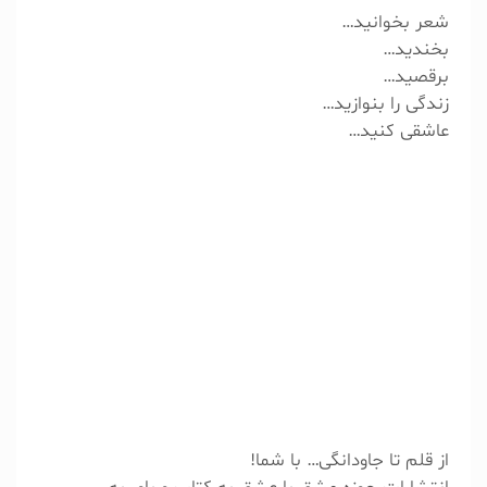
شعر بخوانید…
بخندید…
برقصید…
زندگی را بنوازید…
عاشقی کنید…
آیا کتابی در دست نوشتن یا آماده ی چاپ دارید ؟
کتابم آماده ی چاپ است
در حال نوشتن آن هستم
موضوع کتاب شما چیست ؟
رمان و داستان
از قلم تا جاودانگی… با شما!
شعر و دلنوشته