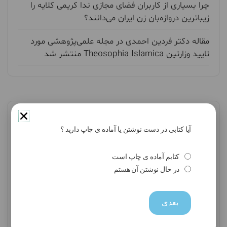
چرا بسیاری از کاربران فضای مجازی ندا کریمی کلایه را
زیباترین دروازه‌بان زن ایران می‌دانند؟
مقاله دکتر فردین احمدی در مجله علمی‌پژوهشی مورد
تایید وزارتین Theosophia Islamica منتشر شد
آخرین دیدگاه‌ها
آیا کتابی در دست نوشتن یا آماده ی چاپ دارید ؟
کتابم آماده ی چاپ است
حدیث
در
اثری از غزاله اکبری از هنرمندان انتشارات
در حال نوشتن آن هستم
حوزه مشق
بعدی
مبینا ترکمن
در
اثری از غزاله اکبری از هنرمندان
انتشارات حوزه مشق