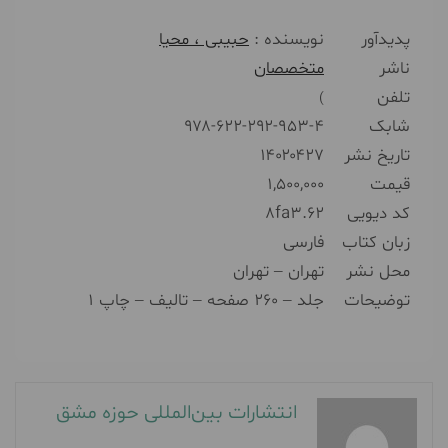
پدیدآور
نويسنده :
حبیبی ، محیا
ناشر
متخصصان
تلفن
)
شابک
۹۷۸-۶۲۲-۲۹۲-۹۵۳-۴
تاریخ نشر
۱۴۰۲۰۴۲۷
قیمت
۱,۵۰۰,۰۰۰
کد دیویی
۸fa۳.۶۲
زبان کتاب
فارسی
محل نشر
تهران – تهران
توضیحات
جلد – ۲۶۰ صفحه – تالیف – چاپ ۱
انتشارات بین‌المللی حوزه مشق