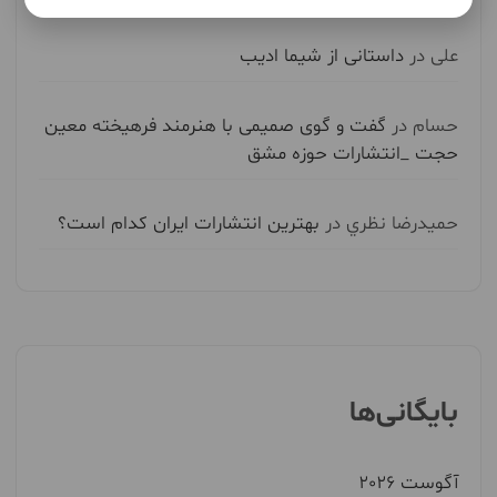
علی
در
داستانی از شیما ادیب
حسام
در
گفت و گوی صمیمی با هنرمند فرهیخته معین
حجت _انتشارات حوزه مشق
حميدرضا نظري
در
بهترین انتشارات ایران کدام است؟
بایگانی‌ها
آگوست 2026